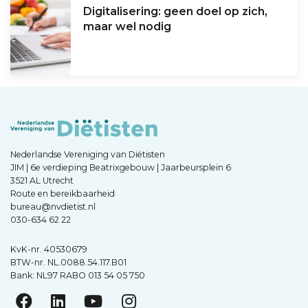
Digitalisering: geen doel op zich,
maar wel nodig
Nederlandse Vereniging van Diëtisten
JIM | 6e verdieping Beatrixgebouw | Jaarbeursplein 6
3521 AL Utrecht
Route en bereikbaarheid
bureau@nvdietist.nl
030-634 62 22
KvK-nr. 40530679
BTW-nr. NL.0088.54.117.B01
Bank: NL97 RABO 013 54 05 750