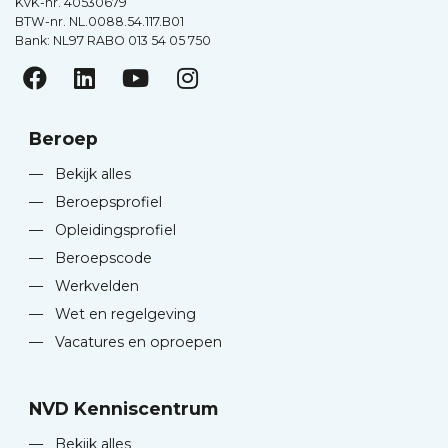
KvK-nr. 40530679
BTW-nr. NL.0088.54.117.B01
Bank: NL97 RABO 013 54 05 750
Beroep
—
Bekijk alles
—
Beroepsprofiel
—
Opleidingsprofiel
—
Beroepscode
—
Werkvelden
—
Wet en regelgeving
—
Vacatures en oproepen
NVD Kenniscentrum
—
Bekijk alles