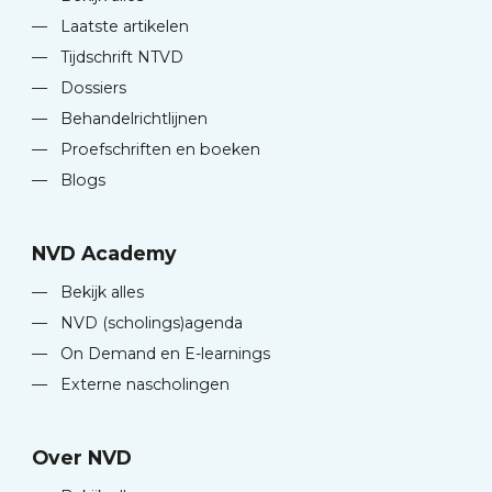
—
Laatste artikelen
—
Tijdschrift NTVD
—
Dossiers
—
Behandelrichtlijnen
—
Proefschriften en boeken
—
Blogs
NVD Academy
—
Bekijk alles
—
NVD (scholings)agenda
—
On Demand en E-learnings
—
Externe nascholingen
Over NVD