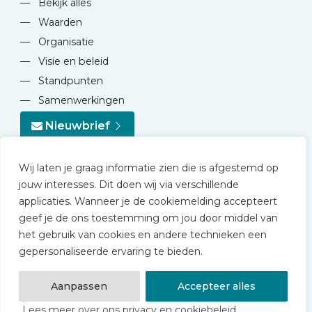
—
Bekijk alles
—
Waarden
—
Organisatie
—
Visie en beleid
—
Standpunten
—
Samenwerkingen
Nieuwbrief
Wij laten je graag informatie zien die is afgestemd op
jouw interesses. Dit doen wij via verschillende
applicaties. Wanneer je de cookiemelding accepteert
geef je de ons toestemming om jou door middel van
© 2026 NVD
het gebruik van cookies en andere technieken een
Privacy statement
gepersonaliseerde ervaring te bieden.
Disclaimer
Algemene voorwaarden NVD Academy
Aanpassen
Accepteer alles
Lees meer over ons privacy en cookiebeleid.