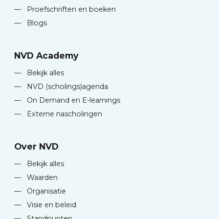
—
Proefschriften en boeken
—
Blogs
NVD Academy
—
Bekijk alles
—
NVD (scholings)agenda
—
On Demand en E-learnings
—
Externe nascholingen
Over NVD
—
Bekijk alles
—
Waarden
—
Organisatie
—
Visie en beleid
—
Standpunten