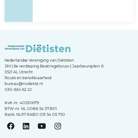
Nederlandse Vereniging van Diëtisten
JIM | 6e verdieping Beatrixgebouw | Jaarbeursplein 6
3521 AL Utrecht
Route en bereikbaarheid
bureau@nvdietist.nl
030-634 62 22
KvK-nr. 40530679
BTW-nr. NL.0088.54.117.B01
Bank: NL97 RABO 013 54 05 750