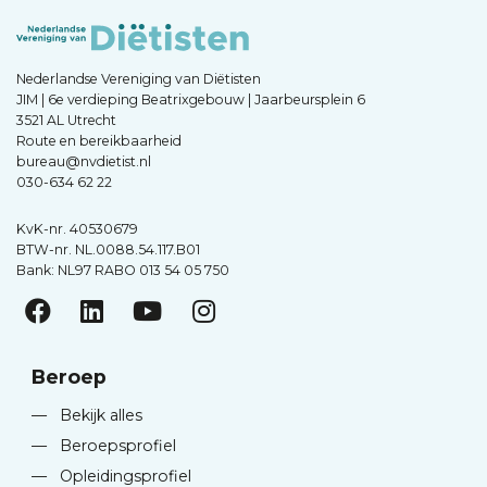
Nederlandse Vereniging van Diëtisten
JIM | 6e verdieping Beatrixgebouw | Jaarbeursplein 6
3521 AL Utrecht
Route en bereikbaarheid
bureau@nvdietist.nl
030-634 62 22
KvK-nr. 40530679
BTW-nr. NL.0088.54.117.B01
Bank: NL97 RABO 013 54 05 750
Beroep
—
Bekijk alles
—
Beroepsprofiel
—
Opleidingsprofiel