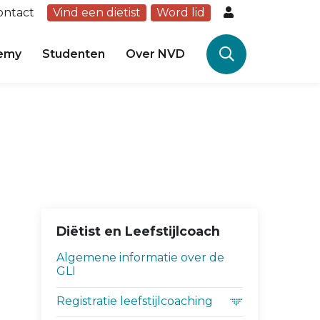
ontact
Vind een diëtist
Word lid
emy
Studenten
Over NVD
Diëtist en Leefstijlcoach
Algemene informatie over de
GLI
Registratie leefstijlcoaching