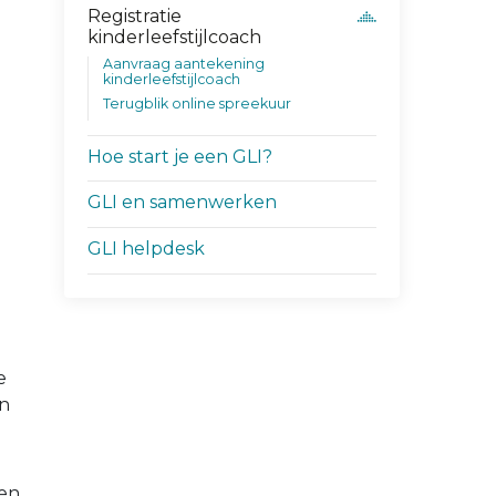
Registratie
kinderleefstijlcoach
Aanvraag aantekening
kinderleefstijlcoach
Terugblik online spreekuur
Hoe start je een GLI?
GLI en samenwerken
GLI helpdesk
e
en
nen