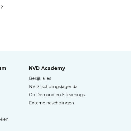
d?
rum
NVD Academy
Bekijk alles
NVD (scholings)agenda
On Demand en E-learnings
Externe nascholingen
eken