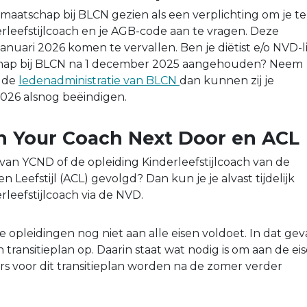
dmaatschap bij BLCN gezien als een verplichting om je te
erleefstijlcoach en je AGB-code aan te vragen. Deze
 januari 2026 komen te vervallen. Ben je diëtist e/o NVD-l
chap bij BLCN na 1 december 2025 aangehouden? Neem
t de
ledenadministratie van BLCN
dan kunnen zij je
026 alsnog beëindigen.
n Your Coach Next Door en ACL
 van YCND of de opleiding Kinderleefstijlcoach van de
Leefstijl (ACL) gevolgd? Dan kun je je alvast tijdelijk
erleefstijlcoach via de NVD.
e opleidingen nog niet aan alle eisen voldoet. In dat gev
n transitieplan op. Daarin staat wat nodig is om aan de ei
rs voor dit transitieplan worden na de zomer verder