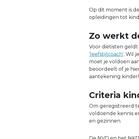
Op dit moment is de 
opleidingen tot kind
Zo werkt de
Voor diëtisten geldt
‘leefstijlcoach’
. Wil 
moet je voldoen aan
beoordeelt of je hie
aantekening kinderl
Criteria ki
Om geregistreerd te
voldoende kennis en
en gezinnen.
De NVD en het NKD z