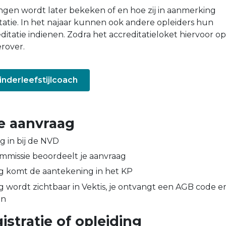
ngen wordt later bekeken of en hoe zij in aanmerking
atie. In het najaar kunnen ook andere opleiders hun
ditatie indienen. Zodra het accreditatieloket hiervoor o
erover.
inderleefstijlcoach
e aanvraag
g in bij de NVD
mmissie beoordeelt je aanvraag
g komt de aantekening in het KP
 wordt zichtbaar in Vektis, je ontvangt een AGB code e
en
istratie of opleiding