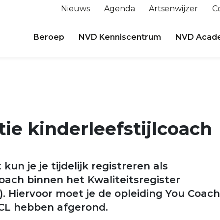
Nieuws
Agenda
Artsenwijzer
C
Beroep
NVD Kenniscentrum
NVD Acad
tie kinderleefstijlcoach
un je je tijdelijk registreren als
coach binnen het Kwaliteitsregister
). Hiervoor moet je de opleiding You Coach
ACL hebben afgerond.