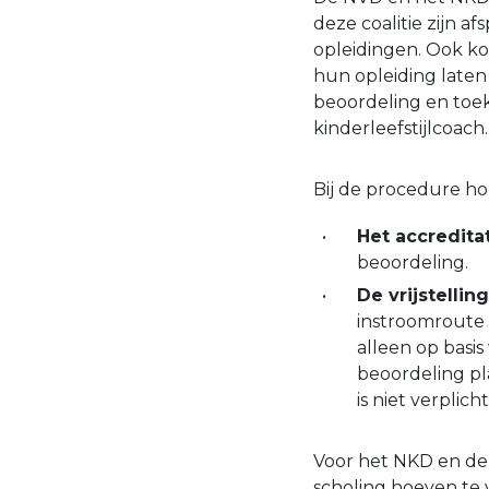
deze coalitie zijn 
opleidingen. Ook ko
hun opleiding laten
beoordeling en toek
kinderleefstijlcoach.
Bij de procedure h
Het accredita
beoordeling.
De vrijstellin
instroomroute 
alleen op basi
beoordeling pl
is niet verplicht
Voor het NKD en de 
scholing hoeven te 