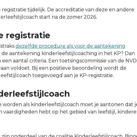
registratie tijdelijk. De accreditatie van deze en andere
erleefstijlcoach start na de zomer 2026.
 registratie
 straks
dezelfde procedure als voor de aantekening
je de aantekening kinderleefstijlcoaching in het KP? Dan
 een aantal criteria. Een toetsingscommissie van de NVD
raan voldoet. Bij een positieve beoordeling wordt de
eefstijlcoach toegevoegd aan je KP-registratie.
nderleefstijlcoach
 worden als kinderleefstijlcoach moet je aantonen dat j
 vaardigheden hebt op het gebied van leefstijl, kinder
ijn onderdeel van de coalitie Kinderleefstijlcoach. Bin