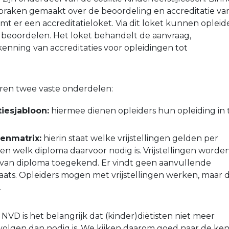
afspraken gemaakt over de beoordeling en accreditatie va
mt er een accreditatieloket. Via dit loket kunnen opleid
 beoordelen. Het loket behandelt de aanvraag,
enning van accreditaties voor opleidingen tot
oren twee vaste onderdelen:
tiesjabloon:
hiermee dienen opleiders hun opleiding in 
genmatrix:
hierin staat welke vrijstellingen gelden per
en welk diploma daarvoor nodig is. Vrijstellingen worde
s van diploma toegekend. Er vindt geen aanvullende
aats. Opleiders mogen met vrijstellingen werken, maar 
.
NVD is het belangrijk dat (kinder)diëtisten niet meer
volgen dan nodig is. We kijken daarom goed naar de ken