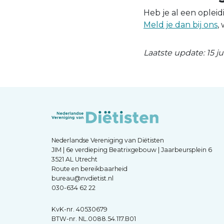
Heb je al een oplei
Meld je dan bij ons
,
Laatste update: 15 ju
Nederlandse Vereniging van Diëtisten
JIM | 6e verdieping Beatrixgebouw | Jaarbeursplein 6
3521 AL Utrecht
Route en bereikbaarheid
bureau@nvdietist.nl
030-634 62 22
KvK-nr. 40530679
BTW-nr. NL.0088.54.117.B01