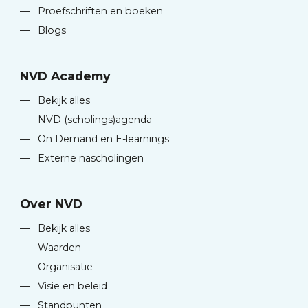
—
Proefschriften en boeken
—
Blogs
NVD Academy
—
Bekijk alles
—
NVD (scholings)agenda
—
On Demand en E-learnings
—
Externe nascholingen
Over NVD
—
Bekijk alles
—
Waarden
—
Organisatie
—
Visie en beleid
—
Standpunten