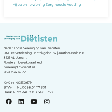
Mijlpalen herziening Zorgmodule Voeding
Nederlandse Vereniging van Diëtisten
JIM | 6e verdieping Beatrixgebouw | Jaarbeursplein 6
3521 AL Utrecht
Route en bereikbaarheid
bureau@nvdietist.nl
030-634 62 22
KvK-nr. 40530679
BTW-nr. NL.0088.54.117.B01
Bank: NL97 RABO 013 54 05 750