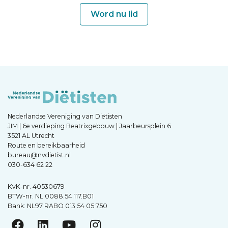
Word nu lid
Nederlandse Vereniging van Diëtisten
JIM | 6e verdieping Beatrixgebouw | Jaarbeursplein 6
3521 AL Utrecht
Route en bereikbaarheid
bureau@nvdietist.nl
030-634 62 22
KvK-nr. 40530679
BTW-nr. NL.0088.54.117.B01
Bank: NL97 RABO 013 54 05 750