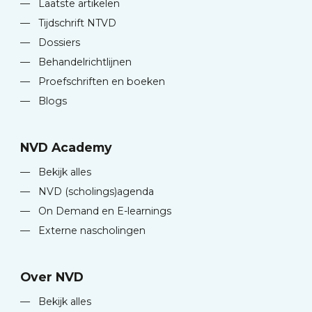
—
Laatste artikelen
—
Tijdschrift NTVD
—
Dossiers
—
Behandelrichtlijnen
—
Proefschriften en boeken
—
Blogs
NVD Academy
—
Bekijk alles
—
NVD (scholings)agenda
—
On Demand en E-learnings
—
Externe nascholingen
Over NVD
—
Bekijk alles