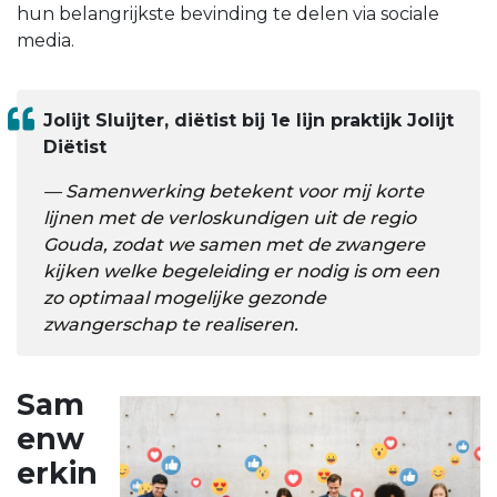
hun belangrijkste bevinding te delen via sociale
media.
Jolijt Sluijter, diëtist bij 1e lijn praktijk Jolijt
Diëtist
Samenwerking betekent voor mij korte
lijnen met de verloskundigen uit de regio
Gouda, zodat we samen met de zwangere
kijken welke begeleiding er nodig is om een
zo optimaal mogelijke gezonde
zwangerschap te realiseren.
Sam
enw
erkin