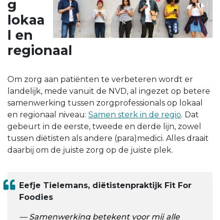
g
lokaa
l en
regionaal
Om zorg aan patiënten te verbeteren wordt er
landelijk, mede vanuit de NVD, al ingezet op betere
samenwerking tussen zorgprofessionals op lokaal
en regionaal niveau:
Samen sterk in de regio
. Dat
gebeurt in de eerste, tweede en derde lijn, zowel
tussen diëtisten als andere (para)medici. Alles draait
daarbij om de juiste zorg op de juiste plek.
Eefje Tielemans, diëtistenpraktijk Fit For
Foodies
Samenwerking betekent voor mij alle