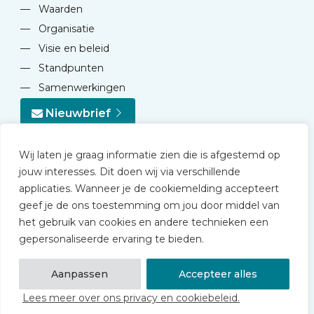
—
Waarden
—
Organisatie
—
Visie en beleid
—
Standpunten
—
Samenwerkingen
Nieuwbrief
Wij laten je graag informatie zien die is afgestemd op
jouw interesses. Dit doen wij via verschillende
applicaties. Wanneer je de cookiemelding accepteert
geef je de ons toestemming om jou door middel van
© 2026 NVD
het gebruik van cookies en andere technieken een
Privacy statement
gepersonaliseerde ervaring te bieden.
Disclaimer
Algemene voorwaarden NVD Academy
Aanpassen
Accepteer alles
Lees meer over ons privacy en cookiebeleid.