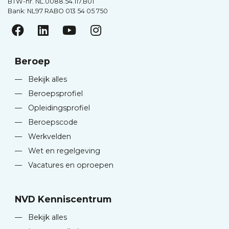
BTW-nr. NL.0088.54.117.B01
Bank: NL97 RABO 013 54 05 750
Beroep
—
Bekijk alles
—
Beroepsprofiel
—
Opleidingsprofiel
—
Beroepscode
—
Werkvelden
—
Wet en regelgeving
—
Vacatures en oproepen
NVD Kenniscentrum
—
Bekijk alles