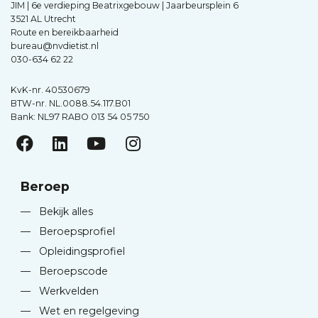
JIM | 6e verdieping Beatrixgebouw | Jaarbeursplein 6
3521 AL Utrecht
Route en bereikbaarheid
bureau@nvdietist.nl
030-634 62 22
KvK-nr. 40530679
BTW-nr. NL.0088.54.117.B01
Bank: NL97 RABO 013 54 05 750
Beroep
—
Bekijk alles
—
Beroepsprofiel
—
Opleidingsprofiel
—
Beroepscode
—
Werkvelden
—
Wet en regelgeving