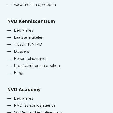
—
Vacatures en oproepen
NVD Kenniscentrum
—
Bekijk alles
—
Laatste artikelen
—
Tijdschrift NTVD
—
Dossiers
—
Behandelrichtlijnen
—
Proefschriften en boeken
—
Blogs
NVD Academy
—
Bekijk alles
—
NVD (scholings)agenda
—
On Demand en E-learnings