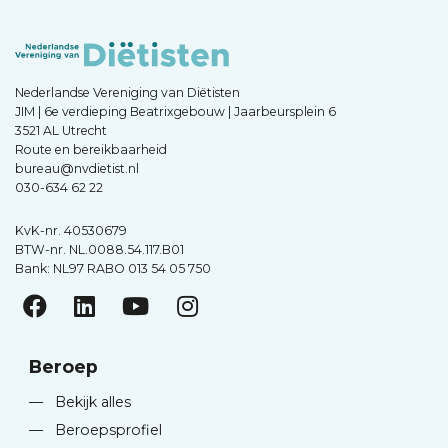
Nederlandse Vereniging van Diëtisten
JIM | 6e verdieping Beatrixgebouw | Jaarbeursplein 6
3521 AL Utrecht
Route en bereikbaarheid
bureau@nvdietist.nl
030-634 62 22
KvK-nr. 40530679
BTW-nr. NL.0088.54.117.B01
Bank: NL97 RABO 013 54 05 750
Beroep
—
Bekijk alles
—
Beroepsprofiel