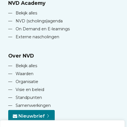
NVD Academy
—
Bekijk alles
—
NVD (scholings)agenda
—
On Demand en E-learnings
—
Externe nascholingen
Over NVD
—
Bekijk alles
—
Waarden
—
Organisatie
—
Visie en beleid
—
Standpunten
—
Samenwerkingen
Nieuwbrief