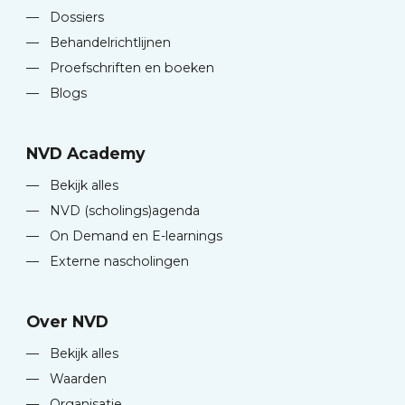
—
Dossiers
—
Behandelrichtlijnen
—
Proefschriften en boeken
—
Blogs
NVD Academy
—
Bekijk alles
—
NVD (scholings)agenda
—
On Demand en E-learnings
—
Externe nascholingen
Over NVD
—
Bekijk alles
—
Waarden
—
Organisatie