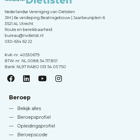
Nederlandse Vereniging van Diëtisten
JIM | 6e verdieping Beatrixgebouw | Jaarbeursplein 6
3521 AL Utrecht
Route en bereikbaarheid
bureau@nvdietist.nl
030-634 62 22
KvK-nr. 40530679
BTW-nr. NL.0088.54.117.B01
Bank: NL97 RABO 013 54 05 750
Beroep
—
Bekijk alles
—
Beroepsprofiel
—
Opleidingsprofiel
—
Beroepscode