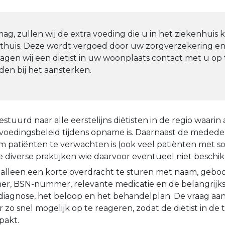
mag, zullen wij de extra voeding die u in het ziekenhuis kr
thuis. Deze wordt vergoed door uw zorgverzekering en
agen wij een diëtist in uw woonplaats contact met u o
den bij het aansterken.
gestuurd naar alle eerstelijns diëtisten in de regio waar
voedingsbeleid tijdens opname is. Daarnaast de mededel
m patiënten te verwachten is (ook veel patiënten met 
 diverse praktijken wie daarvoor eventueel niet beschikb
 alleen een korte overdracht te sturen met naam, geb
r, BSN-nummer, relevante medicatie en de belangrijks
diagnose, het beloop en het behandelplan. De vraag aan 
hier zo snel mogelijk op te reageren, zodat de diëtist in de
pakt.