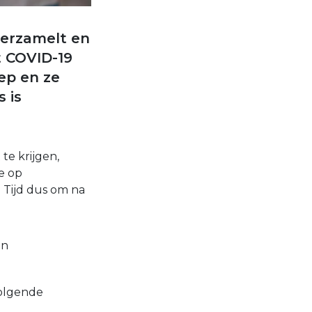
verzamelt en
t COVID-19
oep en ze
 is
te krijgen,
e op
Tijd dus om na
en
volgende