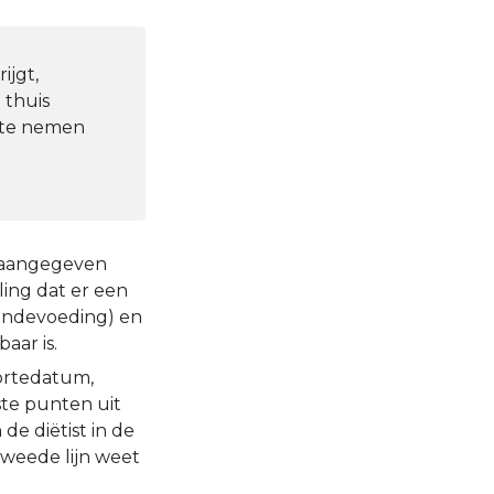
ijgt,
 thuis
p te nemen
in aangegeven
ing dat er een
sondevoeding) en
aar is.
oortedatum,
te punten uit
de diëtist in de
 tweede lijn weet