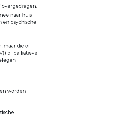
jf overgedragen.
 mee naar huis
n en psychische
, maar die of
)) of palliatieve
gelegen
nten worden
tische