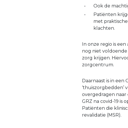
Ook de machtigi
Patiënten krijg
met praktische
klachten.
In onze regio is een
nog niet voldoende he
zorg krijgen. Hierv
zorgcentrum.
Daarnaast is in een
‘thuiszorgbedden’ 
overgedragen naar di
GRZ na covid-19 is o
Patiënten die klinis
revalidatie (MSR).