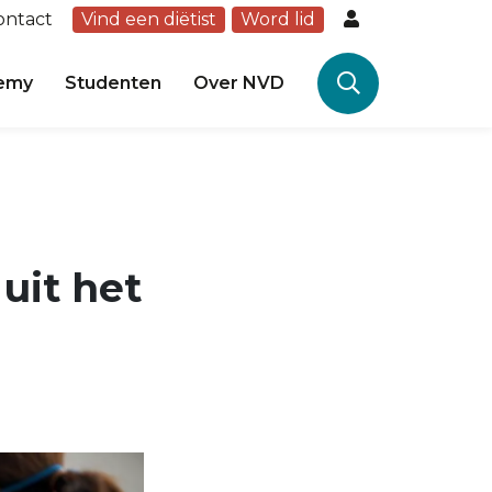
ontact
Vind een diëtist
Word lid
emy
Studenten
Over NVD
uit het