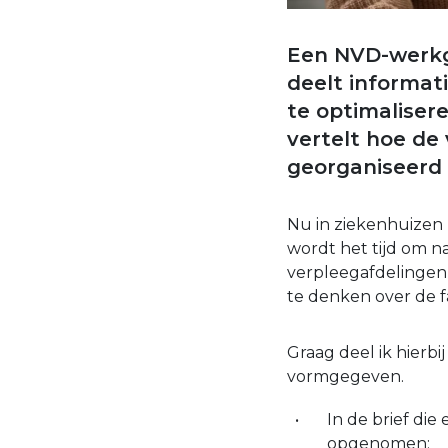
Een NVD-werkgr
deelt informat
te optimalisere
vertelt hoe de 
georganiseerd i
Nu in ziekenhuizen 
wordt het tijd om n
verpleegafdelingen
te denken over de f
Graag deel ik hierb
vormgegeven.
In de brief die
opgenomen: