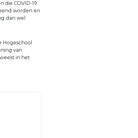
en die COVID-19
creend worden en
ng dan wel
e Hogeschool
uning van
weest in het