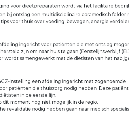
ng voor dieetpreparaten wordt via het facilitaire bedri
en bij ontslag een multidisciplinaire paramedisch folder
 tips voor thuis over voeding, bewegen, energie verdele
 afdeling ingericht voor patiënten die met ontslag mogen
rsteld zijn om naar huis te gaan (Eerstelijnsverblijf (ELV
oor wordt samengewerkt met de diëtisten van het nabij
 GGZ-instelling een afdeling ingericht met zogenoemde
voor patiënten die thuiszorg nodig hebben. Deze patië
ëtisten in de eerste lijn.
p dit moment nog niet mogelijk in de regio.
che revalidatie nodig hebben gaan naar medisch specialis