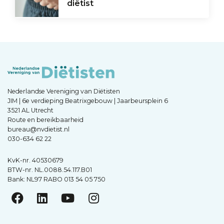
diëtist
Nederlandse Vereniging van Diëtisten
JIM | 6e verdieping Beatrixgebouw | Jaarbeursplein 6
3521 AL Utrecht
Route en bereikbaarheid
bureau@nvdietist.nl
030-634 62 22
KvK-nr. 40530679
BTW-nr. NL.0088.54.117.B01
Bank: NL97 RABO 013 54 05 750