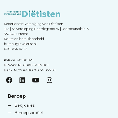
Nederlandse Vereniging van Diëtisten
JIM | 6e verdieping Beatrixgebouw | Jaarbeursplein 6
3521 AL Utrecht
Route en bereikbaarheid
bureau@nvdietist.nl
030-634 62 22
KvK-nr. 40530679
BTW-nr. NL.0088.54.117.B01
Bank: NL97 RABO 013 54 05 750
Beroep
—
Bekijk alles
—
Beroepsprofiel