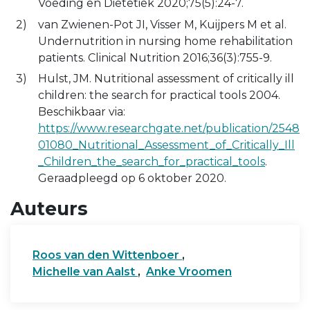
Voeding en Diëtetiek 2020;75(5):24-7.
van Zwienen-Pot JI, Visser M, Kuijpers M et al.
Undernutrition in nursing home rehabilitation
patients. Clinical Nutrition 2016;36(3):755-9.
Hulst, JM. Nutritional assessment of critically ill
children: the search for practical tools 2004.
Beschikbaar via:
https://www.researchgate.net/publication/2548
01080_Nutritional_Assessment_of_Critically_Ill
_Children_the_search_for_practical_tools
.
Geraadpleegd op 6 oktober 2020.
Auteurs
Roos van den Wittenboer
,
Michelle van Aalst
,
Anke Vroomen