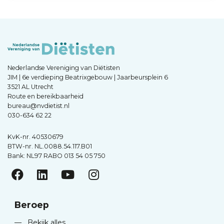
Nederlandse Vereniging van Diëtisten
JIM | 6e verdieping Beatrixgebouw | Jaarbeursplein 6
3521 AL Utrecht
Route en bereikbaarheid
bureau@nvdietist.nl
030-634 62 22
KvK-nr. 40530679
BTW-nr. NL.0088.54.117.B01
Bank: NL97 RABO 013 54 05 750
Beroep
—
Bekijk alles