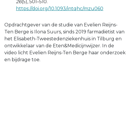
26
(5), 501–510.
https://doi.org/10.1093/intqhc/mzu060
Opdrachtgever van de studie van Evelien Reijns-
Ten Berge is Ilona Suurs, sinds 2019 farmadiëtist van
het Elisabeth-Tweestedenziekenhuis in Tilburg en
ontwikkelaar van de Eten&Medicijnwijzer. In de
video licht Evelien Reijns-Ten Berge haar onderzoek
en bijdrage toe.