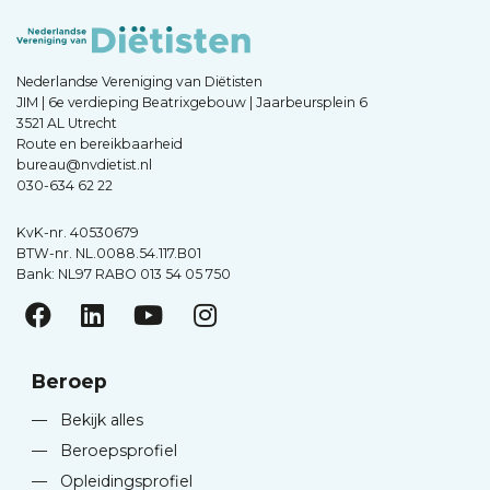
Nederlandse Vereniging van Diëtisten
JIM | 6e verdieping Beatrixgebouw | Jaarbeursplein 6
3521 AL Utrecht
Route en bereikbaarheid
bureau@nvdietist.nl
030-634 62 22
KvK-nr. 40530679
BTW-nr. NL.0088.54.117.B01
Bank: NL97 RABO 013 54 05 750
Beroep
—
Bekijk alles
—
Beroepsprofiel
—
Opleidingsprofiel