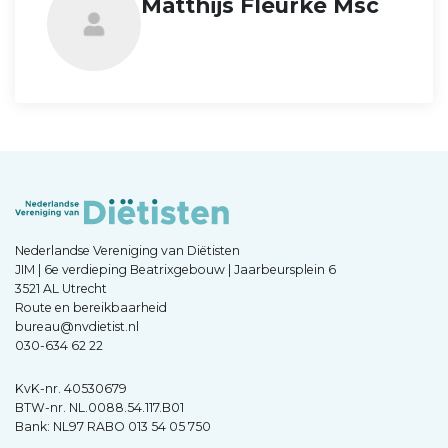
Matthijs Fleurke Msc
Nederlandse Vereniging van Diëtisten
JIM | 6e verdieping Beatrixgebouw | Jaarbeursplein 6
3521 AL Utrecht
Route en bereikbaarheid
bureau@nvdietist.nl
030-634 62 22
KvK-nr. 40530679
BTW-nr. NL.0088.54.117.B01
Bank: NL97 RABO 013 54 05 750