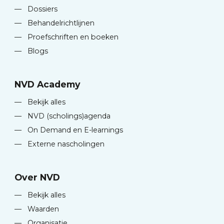
—
Dossiers
—
Behandelrichtlijnen
—
Proefschriften en boeken
—
Blogs
NVD Academy
—
Bekijk alles
—
NVD (scholings)agenda
—
On Demand en E-learnings
—
Externe nascholingen
Over NVD
—
Bekijk alles
—
Waarden
—
Organisatie