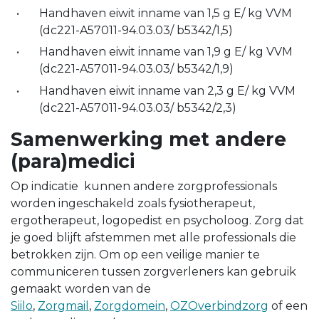
Handhaven eiwit inname van 1,5 g E/ kg VVM
(dc221-A57011-94.03.03/ b5342/1,5)
Handhaven eiwit inname van 1,9 g E/ kg VVM
(dc221-A57011-94.03.03/ b5342/1,9)
Handhaven eiwit inname van 2,3 g E/ kg VVM
(dc221-A57011-94.03.03/ b5342/2,3)
Samenwerking met andere
(para)medici
Op indicatie kunnen andere zorgprofessionals
worden ingeschakeld zoals fysiotherapeut,
ergotherapeut, logopedist en psycholoog. Zorg dat
je goed blijft afstemmen met alle professionals die
betrokken zijn. Om op een veilige manier te
communiceren tussen zorgverleners kan gebruik
gemaakt worden van de
Siilo
,
Zorgmail
,
Zorgdomein
,
OZOverbindzorg
of een