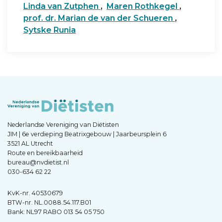
Linda van Zutphen
,
Maren Rothkegel
,
prof. dr. Marian de van der Schueren
,
Sytske Runia
Nederlandse Vereniging van Diëtisten
JIM | 6e verdieping Beatrixgebouw | Jaarbeursplein 6
3521 AL Utrecht
Route en bereikbaarheid
bureau@nvdietist.nl
030-634 62 22
KvK-nr. 40530679
BTW-nr. NL.0088.54.117.B01
Bank: NL97 RABO 013 54 05 750