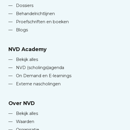
—
Dossiers
—
Behandelrichtlijnen
—
Proefschriften en boeken
—
Blogs
NVD Academy
—
Bekijk alles
—
NVD (scholings)agenda
—
On Demand en E-learnings
—
Externe nascholingen
Over NVD
—
Bekijk alles
—
Waarden
—
Organisatie