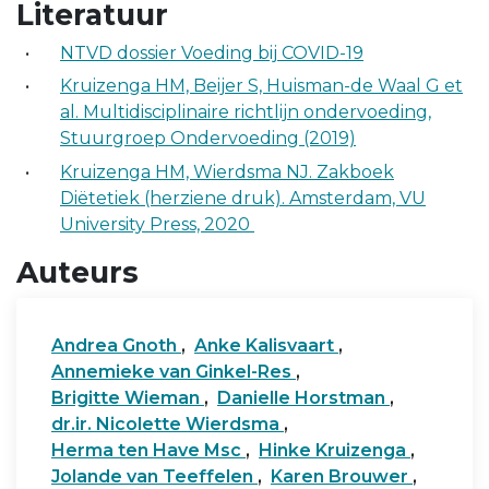
Literatuur
NTVD dossier Voeding bij COVID-19
Kruizenga HM, Beijer S, Huisman-de Waal G et
al. Multidisciplinaire richtlijn ondervoeding,
Stuurgroep Ondervoeding (2019)
Kruizenga HM, Wierdsma NJ. Zakboek
Diëtetiek (herziene druk). Amsterdam, VU
University Press, 2020
Auteurs
Andrea Gnoth
,
Anke Kalisvaart
,
Annemieke van Ginkel-Res
,
Brigitte Wieman
,
Danielle Horstman
,
dr.ir. Nicolette Wierdsma
,
Herma ten Have Msc
,
Hinke Kruizenga
,
Jolande van Teeffelen
,
Karen Brouwer
,