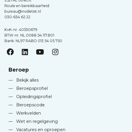
3521 AL Utrecht
Route en bereikbaarheid
bureau@nvdietist.nl
030-634 62 22
KvK-nr. 40530679
BTW-nr. NL.0088.54.117.B01
Bank: NL97 RABO 013 54 05 750
Beroep
—
Bekijk alles
—
Beroepsprofiel
—
Opleidingsprofiel
—
Beroepscode
—
Werkvelden
—
Wet en regelgeving
—
Vacatures en oproepen