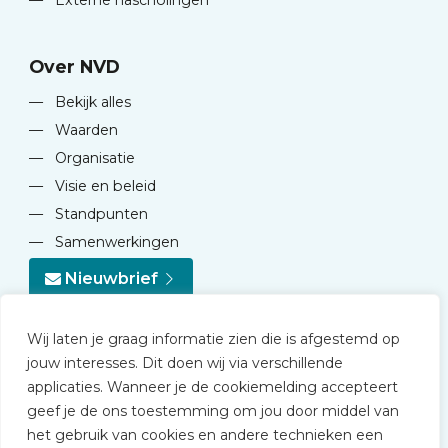
—
Externe nascholingen
Over NVD
—
Bekijk alles
—
Waarden
—
Organisatie
—
Visie en beleid
—
Standpunten
—
Samenwerkingen
Nieuwbrief
Wij laten je graag informatie zien die is afgestemd op
jouw interesses. Dit doen wij via verschillende
applicaties. Wanneer je de cookiemelding accepteert
geef je de ons toestemming om jou door middel van
© 2026 NVD
het gebruik van cookies en andere technieken een
Privacy statement