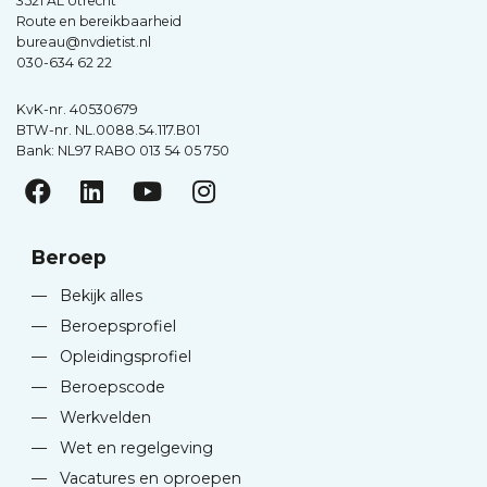
3521 AL Utrecht
Route en bereikbaarheid
bureau@nvdietist.nl
030-634 62 22
KvK-nr. 40530679
BTW-nr. NL.0088.54.117.B01
Bank: NL97 RABO 013 54 05 750
Beroep
—
Bekijk alles
—
Beroepsprofiel
—
Opleidingsprofiel
—
Beroepscode
—
Werkvelden
—
Wet en regelgeving
—
Vacatures en oproepen