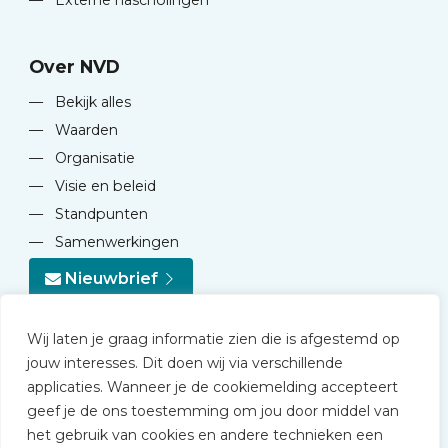
—
Externe nascholingen
Over NVD
—
Bekijk alles
—
Waarden
—
Organisatie
—
Visie en beleid
—
Standpunten
—
Samenwerkingen
Nieuwbrief
Wij laten je graag informatie zien die is afgestemd op
jouw interesses. Dit doen wij via verschillende
applicaties. Wanneer je de cookiemelding accepteert
geef je de ons toestemming om jou door middel van
© 2026 NVD
het gebruik van cookies en andere technieken een
Privacy statement