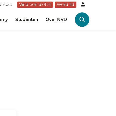
ontact
Vind een diëtist
Word lid
emy
Studenten
Over NVD