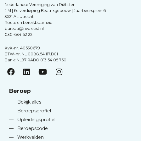
Nederlandse Vereniging van Diëtisten
JIM | 6e verdieping Beatrixgebouw | Jaarbeursplein 6
3521 AL Utrecht
Route en bereikbaarheid
bureau@nvdietist.nl
030-634 62 22
KvK-nr. 40530679
BTW-nr. NL.0088.54.117.B01
Bank: NL97 RABO 013 54 05 750
Beroep
—
Bekijk alles
—
Beroepsprofiel
—
Opleidingsprofiel
—
Beroepscode
—
Werkvelden