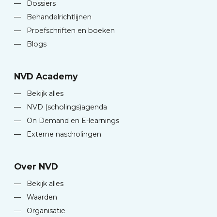
—
Dossiers
—
Behandelrichtlijnen
—
Proefschriften en boeken
—
Blogs
NVD Academy
—
Bekijk alles
—
NVD (scholings)agenda
—
On Demand en E-learnings
—
Externe nascholingen
Over NVD
—
Bekijk alles
—
Waarden
—
Organisatie