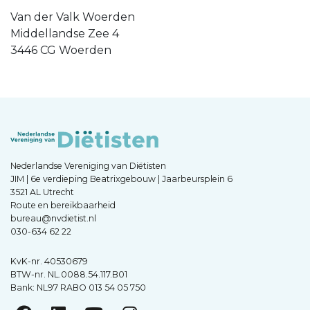
Van der Valk Woerden
Middellandse Zee 4
3446 CG Woerden
Nederlandse Vereniging van Diëtisten
JIM | 6e verdieping Beatrixgebouw | Jaarbeursplein 6
3521 AL Utrecht
Route en bereikbaarheid
bureau@nvdietist.nl
030-634 62 22
KvK-nr. 40530679
BTW-nr. NL.0088.54.117.B01
Bank: NL97 RABO 013 54 05 750