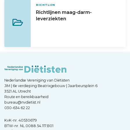
RICHTLIJN
Richtlijnen maag-darm-
leverziekten
Nederlandse Vereniging van Diëtisten
JIM | 6e verdieping Beatrixgebouw | Jaarbeursplein 6
3521 AL Utrecht
Route en bereikbaarheid
bureau@nvdietist.nl
030-634 62 22
KvK-nr. 40530679
BTW-nr. NL.0088.54.117.B01