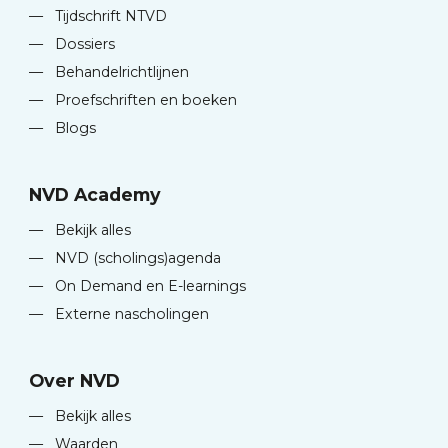
—
Tijdschrift NTVD
—
Dossiers
—
Behandelrichtlijnen
—
Proefschriften en boeken
—
Blogs
NVD Academy
—
Bekijk alles
—
NVD (scholings)agenda
—
On Demand en E-learnings
—
Externe nascholingen
Over NVD
—
Bekijk alles
—
Waarden