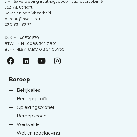
JIM | 6e verdieping Beatrixgebouw | Jaarbeursplein 6
3521 AL Utrecht
Route en bereikbaarheid
bureau@nvdietist.nl
030-634 62 22
KvK-nr. 40530679
BTW-nr. NL.0088.54.117.B01
Bank: NL97 RABO 013 54 05 750
Beroep
—
Bekijk alles
—
Beroepsprofiel
—
Opleidingsprofiel
—
Beroepscode
—
Werkvelden
—
Wet en regelgeving