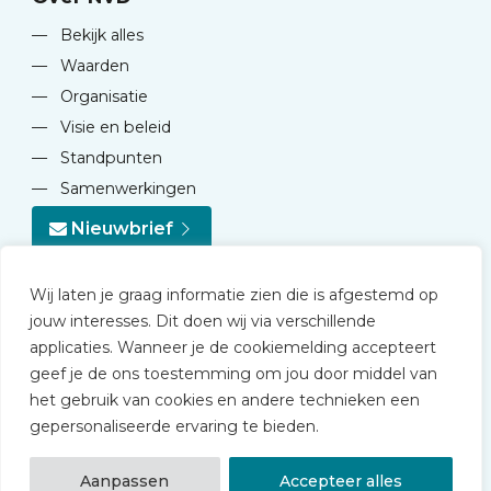
—
Bekijk alles
—
Waarden
—
Organisatie
—
Visie en beleid
—
Standpunten
—
Samenwerkingen
Nieuwbrief
Wij laten je graag informatie zien die is afgestemd op
jouw interesses. Dit doen wij via verschillende
applicaties. Wanneer je de cookiemelding accepteert
geef je de ons toestemming om jou door middel van
© 2026 NVD
het gebruik van cookies en andere technieken een
Privacy statement
gepersonaliseerde ervaring te bieden.
Disclaimer
Algemene voorwaarden NVD Academy
Aanpassen
Accepteer alles