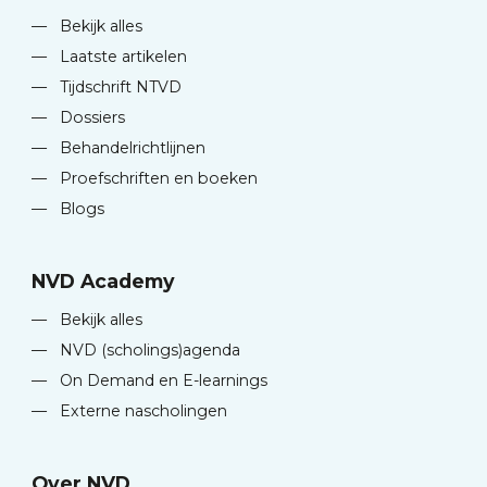
—
Bekijk alles
—
Laatste artikelen
—
Tijdschrift NTVD
—
Dossiers
—
Behandelrichtlijnen
—
Proefschriften en boeken
—
Blogs
NVD Academy
—
Bekijk alles
—
NVD (scholings)agenda
—
On Demand en E-learnings
—
Externe nascholingen
Over NVD