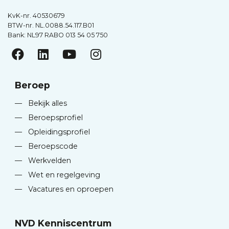
KvK-nr. 40530679
BTW-nr. NL.0088.54.117.B01
Bank: NL97 RABO 013 54 05 750
Beroep
—
Bekijk alles
—
Beroepsprofiel
—
Opleidingsprofiel
—
Beroepscode
—
Werkvelden
—
Wet en regelgeving
—
Vacatures en oproepen
NVD Kenniscentrum