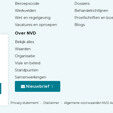
Beroepscode
Dossiers
Werkvelden
Behandelrichtlijnen
Wet en regelgeving
Proefschriften en bo
Vacatures en oproepen
Blogs
Over NVD
Bekijk alles
Waarden
Organisatie
Visie en beleid
Standpunten
Samenwerkingen
Nieuwbrief
Privacy statement
Disclaimer
Algemene voorwaarden NVD A
NVD