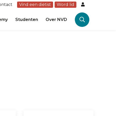
ontact
Vind een diëtist
Word lid
emy
Studenten
Over NVD