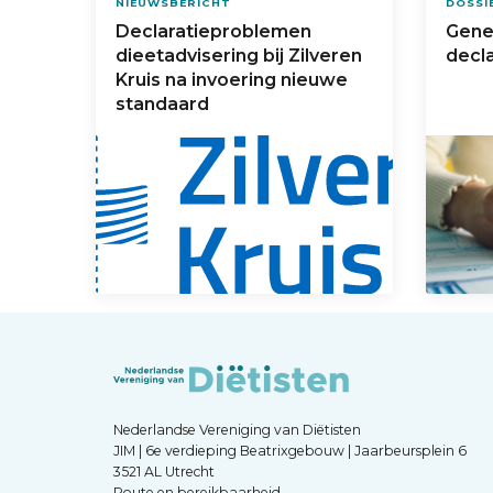
NIEUWSBERICHT
DOSSI
Declaratieproblemen
Gene
dieetadvisering bij Zilveren
decl
Kruis na invoering nieuwe
standaard
Nederlandse Vereniging van Diëtisten
JIM | 6e verdieping Beatrixgebouw | Jaarbeursplein 6
3521 AL Utrecht
Route en bereikbaarheid