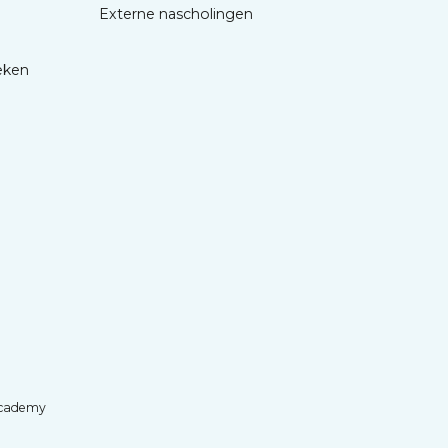
Externe nascholingen
eken
cademy