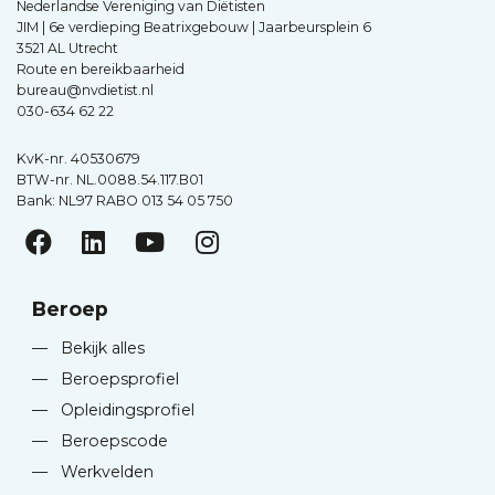
Nederlandse Vereniging van Diëtisten
JIM | 6e verdieping Beatrixgebouw | Jaarbeursplein 6
3521 AL Utrecht
Route en bereikbaarheid
bureau@nvdietist.nl
030-634 62 22
KvK-nr. 40530679
BTW-nr. NL.0088.54.117.B01
Bank: NL97 RABO 013 54 05 750
Beroep
—
Bekijk alles
—
Beroepsprofiel
—
Opleidingsprofiel
—
Beroepscode
—
Werkvelden