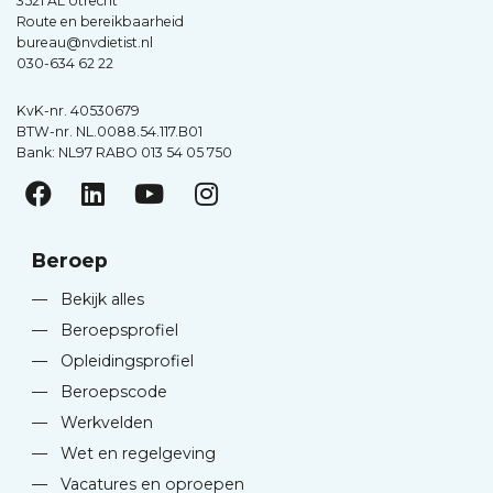
3521 AL Utrecht
Route en bereikbaarheid
bureau@nvdietist.nl
030-634 62 22
KvK-nr. 40530679
BTW-nr. NL.0088.54.117.B01
Bank: NL97 RABO 013 54 05 750
Beroep
—
Bekijk alles
—
Beroepsprofiel
—
Opleidingsprofiel
—
Beroepscode
—
Werkvelden
—
Wet en regelgeving
—
Vacatures en oproepen