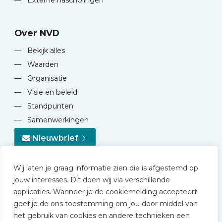
—
Externe nascholingen
Over NVD
—
Bekijk alles
—
Waarden
—
Organisatie
—
Visie en beleid
—
Standpunten
—
Samenwerkingen
Nieuwbrief
Wij laten je graag informatie zien die is afgestemd op
jouw interesses. Dit doen wij via verschillende
applicaties. Wanneer je de cookiemelding accepteert
geef je de ons toestemming om jou door middel van
© 2026 NVD
het gebruik van cookies en andere technieken een
Privacy statement