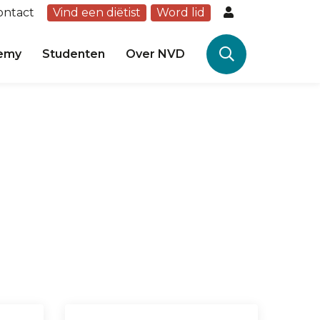
ontact
Vind een diëtist
Word lid
emy
Studenten
Over NVD