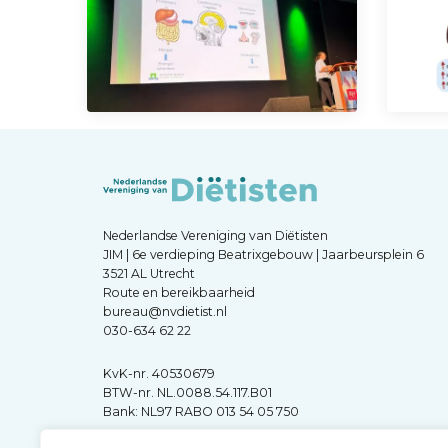
Nederlandse Vereniging van Diëtisten
JIM | 6e verdieping Beatrixgebouw | Jaarbeursplein 6
3521 AL Utrecht
Route en bereikbaarheid
bureau@nvdietist.nl
030-634 62 22
KvK-nr. 40530679
BTW-nr. NL.0088.54.117.B01
Bank: NL97 RABO 013 54 05 750