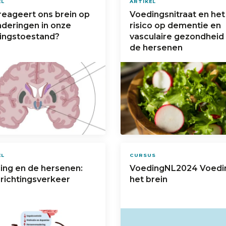
EL
ARTIKEL
reageert ons brein op
Voedingsnitraat en het
nderingen in onze
risico op dementie en
ingstoestand?
vasculaire gezondheid
de hersenen
EL
CURSUS
ing en de hersenen:
VoedingNL2024 Voedi
richtingsverkeer
het brein