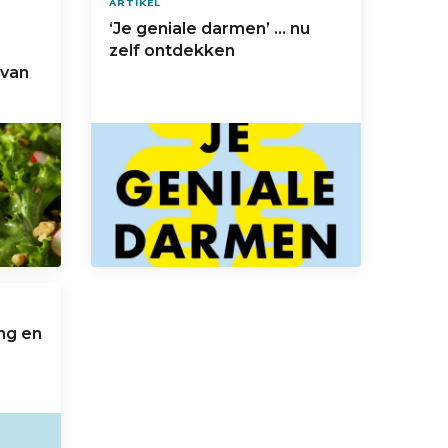
ARTIKEL
‘Je geniale darmen’ … nu
zelf ontdekken
 van
ng en