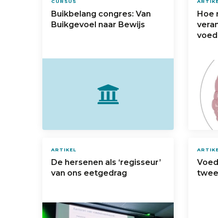
CURSUS
ARTIK
Buikbelang congres: Van
Hoe 
Buikgevoel naar Bewijs
vera
voed
ARTIKEL
ARTIK
De hersenen als ‘regisseur’
Voed
van ons eetgedrag
twee