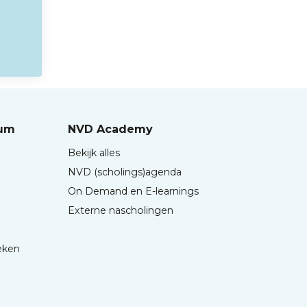
rum
NVD Academy
Bekijk alles
NVD (scholings)agenda
On Demand en E-learnings
Externe nascholingen
eken