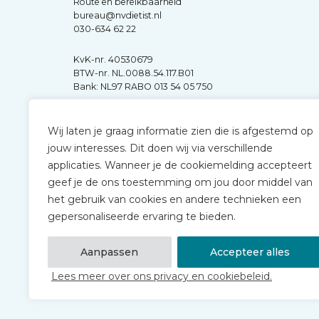
Route en bereikbaarheid
bureau@nvdietist.nl
030-634 62 22
KvK-nr. 40530679
BTW-nr. NL.0088.54.117.B01
Bank: NL97 RABO 013 54 05 750
Wij laten je graag informatie zien die is afgestemd op
jouw interesses. Dit doen wij via verschillende
applicaties. Wanneer je de cookiemelding accepteert
geef je de ons toestemming om jou door middel van
het gebruik van cookies en andere technieken een
gepersonaliseerde ervaring te bieden.
Aanpassen
Accepteer alles
Lees meer over ons privacy en cookiebeleid.
© 2026 