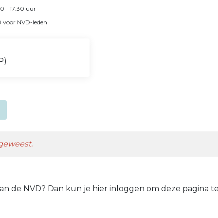
00
- 17:30
uur
 voor NVD-leden
P)
 geweest.
 van de NVD? Dan kun je hier inloggen om deze pagina te