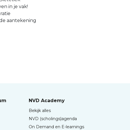
en in je vak!
ratie
 de aantekening
rum
NVD Academy
Bekijk alles
NVD (scholings)agenda
On Demand en E-learnings