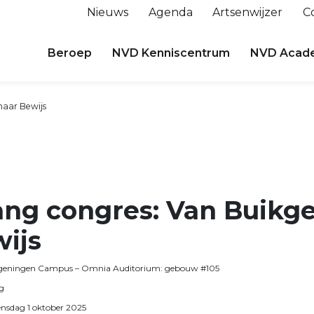
Nieuws
Agenda
Artsenwijzer
C
Beroep
NVD Kenniscentrum
NVD Acad
naar Bewijs
ang congres: Van Buikg
ijs
eningen Campus – Omnia Auditorium: gebouw #105
ag
nsdag 1 oktober 2025