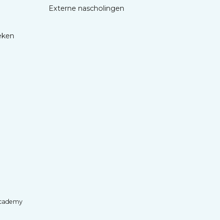
Externe nascholingen
eken
cademy