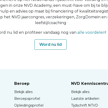
ingen in onze NVD Academy, een must-have om bij te blijv
 hulp en advies op maat bij financiering of kwaliteitsregist
op het NVD jaarcongres, verzekeringen, ZorgDomein en
leefstijlcoaching
rd nu lid en profiteer vandaag nog van
alle voordelen
!
Word nu lid
Beroep
NVD Kenniscent
Bekijk alles
Bekijk alles
Beroepsprofiel
Laatste artikelen
Opleidingsprofiel
Tijdschrift NTVD