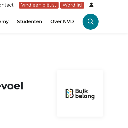
ontact
Vind een diëtist
Word lid
emy
Studenten
Over NVD
evoel