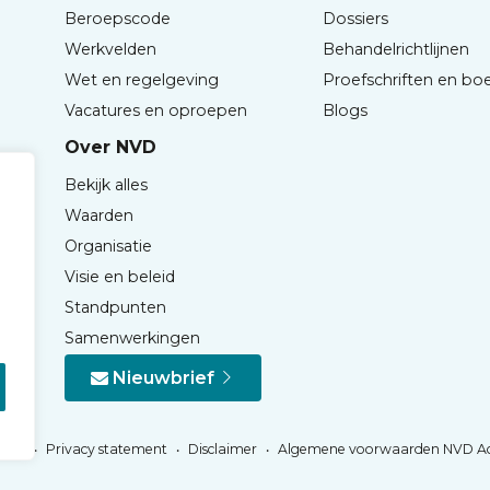
Beroepscode
Dossiers
Werkvelden
Behandelrichtlijnen
Wet en regelgeving
Proefschriften en bo
Vacatures en oproepen
Blogs
Over NVD
Bekijk alles
Waarden
Organisatie
Visie en beleid
Standpunten
Samenwerkingen
Nieuwbrief
Privacy statement
Disclaimer
Algemene voorwaarden NVD A
NVD