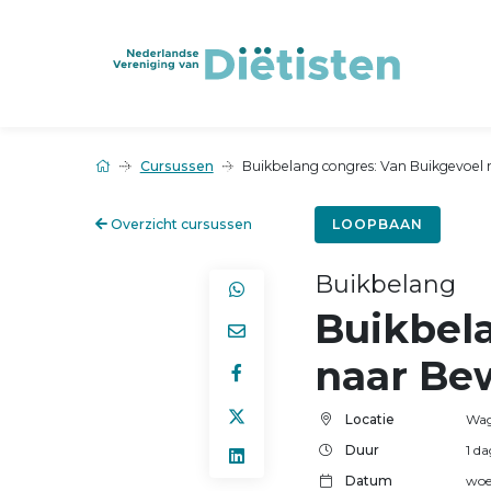
Cursussen
Buikbelang congres: Van Buikgevoel 
Overzicht cursussen
LOOPBAAN
Buikbelang
Buikbel
naar Bew
Locatie
Wag
Duur
1 d
Datum
woe