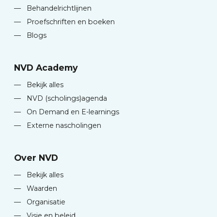
—
Behandelrichtlijnen
—
Proefschriften en boeken
—
Blogs
NVD Academy
—
Bekijk alles
—
NVD (scholings)agenda
—
On Demand en E-learnings
—
Externe nascholingen
Over NVD
—
Bekijk alles
—
Waarden
—
Organisatie
—
Visie en beleid