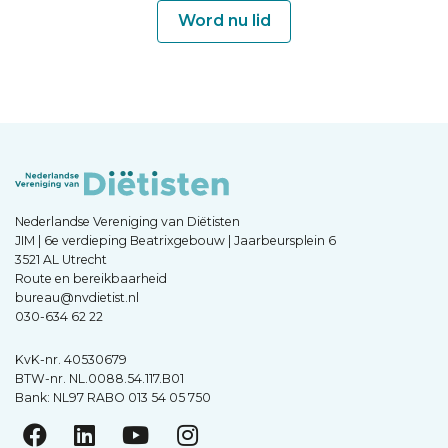
Word nu lid
Nederlandse Vereniging van Diëtisten
JIM | 6e verdieping Beatrixgebouw | Jaarbeursplein 6
3521 AL Utrecht
Route en bereikbaarheid
bureau@nvdietist.nl
030-634 62 22
KvK-nr. 40530679
BTW-nr. NL.0088.54.117.B01
Bank: NL97 RABO 013 54 05 750