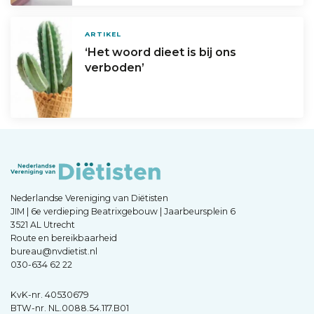
ARTIKEL
‘Het woord dieet is bij ons
verboden’
Nederlandse Vereniging van Diëtisten
JIM | 6e verdieping Beatrixgebouw | Jaarbeursplein 6
3521 AL Utrecht
Route en bereikbaarheid
bureau@nvdietist.nl
030-634 62 22
KvK-nr. 40530679
BTW-nr. NL.0088.54.117.B01