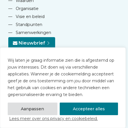
—
Waarden
—
Organisatie
—
Visie en beleid
—
Standpunten
—
Samenwerkingen
Nieuwbrief
Wij laten je graag informatie zien die is afgestemd op
jouw interesses. Dit doen wij via verschillende
applicaties. Wanneer je de cookiemelding accepteert
geef je de ons toestemming om jou door middel van
© 2026 NVD
het gebruik van cookies en andere technieken een
Privacy statement
gepersonaliseerde ervaring te bieden.
Disclaimer
Algemene voorwaarden NVD Academy
Aanpassen
Accepteer alles
Lees meer over ons privacy en cookiebeleid.