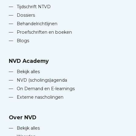
—
Tijdschrift NTVD
—
Dossiers
—
Behandelrichtlijnen
—
Proefschriften en boeken
—
Blogs
NVD Academy
—
Bekijk alles
—
NVD (scholings)agenda
—
On Demand en E-learnings
—
Externe nascholingen
Over NVD
—
Bekijk alles