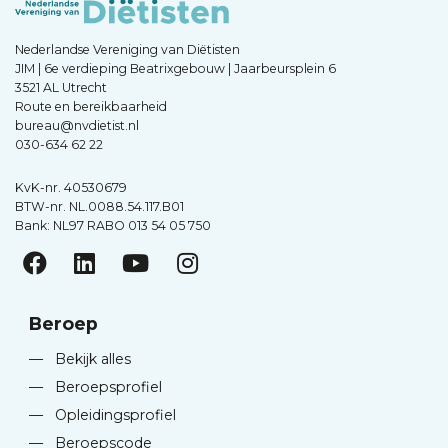
Nederlandse Vereniging van Diëtisten
JIM | 6e verdieping Beatrixgebouw | Jaarbeursplein 6
3521 AL Utrecht
Route en bereikbaarheid
bureau@nvdietist.nl
030-634 62 22
KvK-nr. 40530679
BTW-nr. NL.0088.54.117.B01
Bank: NL97 RABO 013 54 05 750
Beroep
—
Bekijk alles
—
Beroepsprofiel
—
Opleidingsprofiel
—
Beroepscode