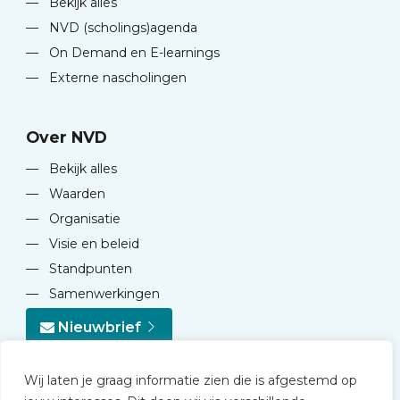
—
Bekijk alles
—
NVD (scholings)agenda
—
On Demand en E-learnings
—
Externe nascholingen
Over NVD
—
Bekijk alles
—
Waarden
—
Organisatie
—
Visie en beleid
—
Standpunten
—
Samenwerkingen
Nieuwbrief
Wij laten je graag informatie zien die is afgestemd op