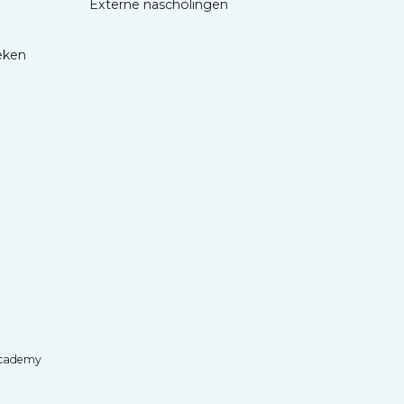
Externe nascholingen
eken
cademy