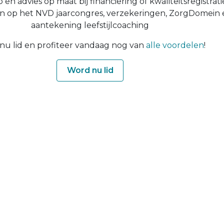
p en advies op maat bij financiering of kwaliteitsregistrati
n op het NVD jaarcongres, verzekeringen, ZorgDomein 
aantekening leefstijlcoaching
nu lid en profiteer vandaag nog van
alle voordelen
!
Word nu lid