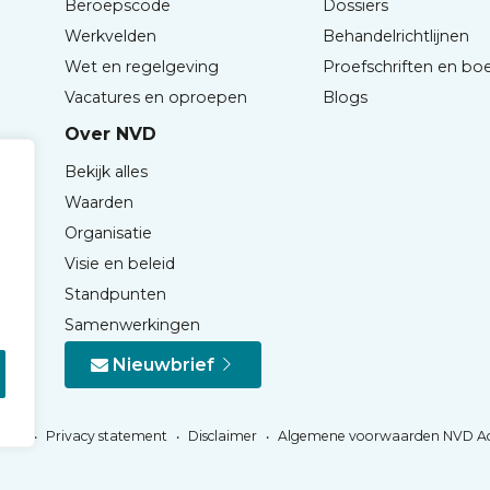
Beroepscode
Dossiers
Werkvelden
Behandelrichtlijnen
Wet en regelgeving
Proefschriften en bo
Vacatures en oproepen
Blogs
Over NVD
Bekijk alles
Waarden
Organisatie
Visie en beleid
Standpunten
Samenwerkingen
Nieuwbrief
Privacy statement
Disclaimer
Algemene voorwaarden NVD A
NVD