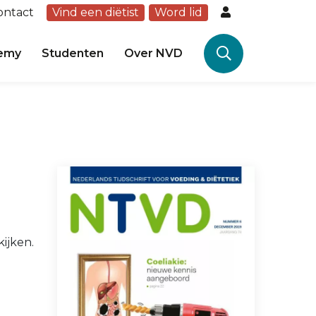
ontact
Vind een diëtist
Word lid
emy
Studenten
Over NVD
ijken.