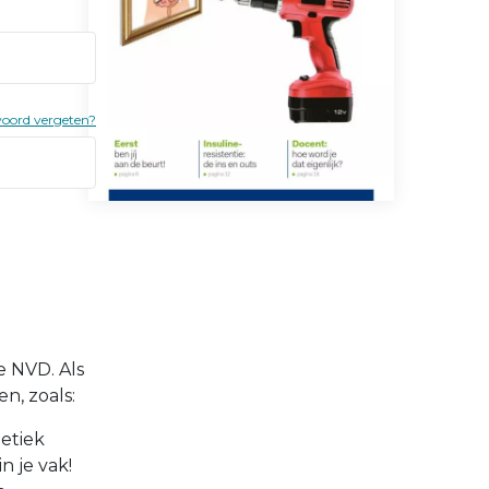
oord vergeten?
e NVD. Als
n, zoals:
etiek
n je vak!