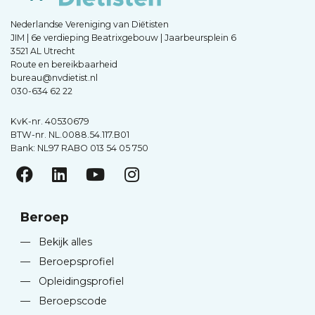
Nederlandse Vereniging van Diëtisten
JIM | 6e verdieping Beatrixgebouw | Jaarbeursplein 6
3521 AL Utrecht
Route en bereikbaarheid
bureau@nvdietist.nl
030-634 62 22
KvK-nr. 40530679
BTW-nr. NL.0088.54.117.B01
Bank: NL97 RABO 013 54 05 750
Beroep
—
Bekijk alles
—
Beroepsprofiel
—
Opleidingsprofiel
—
Beroepscode