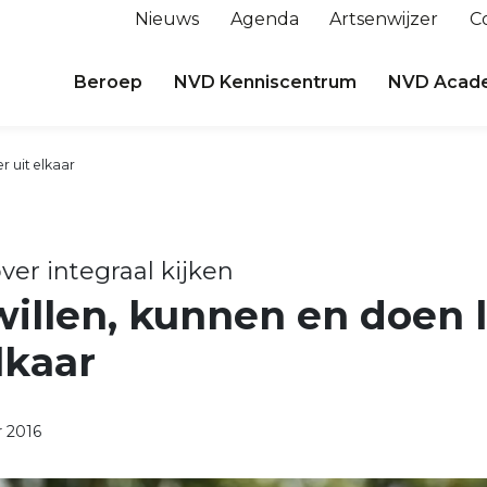
Nieuws
Agenda
Artsenwijzer
C
Beroep
NVD Kenniscentrum
NVD Acad
r uit elkaar
er integraal kijken
illen, kunnen en doen 
lkaar
 2016