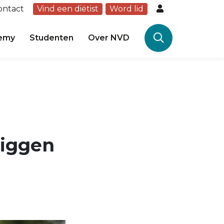
ontact
Vind een diëtist
Word lid
emy
Studenten
Over NVD
liggen