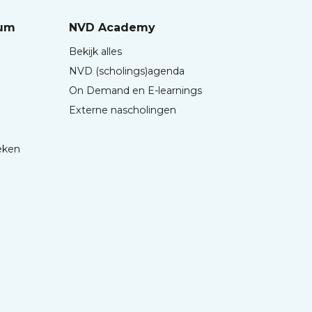
rum
NVD Academy
Bekijk alles
NVD (scholings)agenda
On Demand en E-learnings
Externe nascholingen
eken