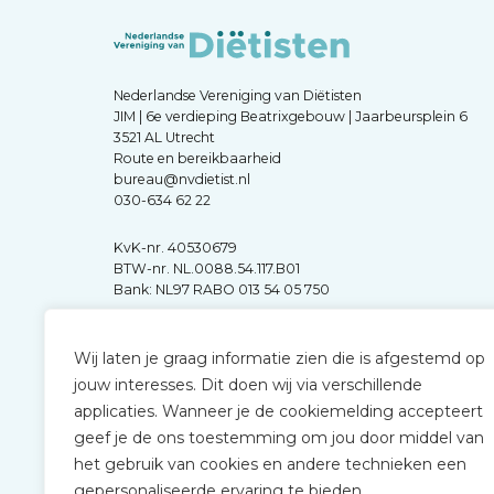
Nederlandse Vereniging van Diëtisten
JIM | 6e verdieping Beatrixgebouw | Jaarbeursplein 6
3521 AL Utrecht
Route en bereikbaarheid
bureau@nvdietist.nl
030-634 62 22
KvK-nr. 40530679
BTW-nr. NL.0088.54.117.B01
Bank: NL97 RABO 013 54 05 750
Wij laten je graag informatie zien die is afgestemd op
jouw interesses. Dit doen wij via verschillende
applicaties. Wanneer je de cookiemelding accepteert
geef je de ons toestemming om jou door middel van
het gebruik van cookies en andere technieken een
gepersonaliseerde ervaring te bieden.