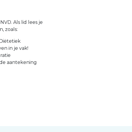
VD. Als lid lees je
, zoals:
Diëtetiek
en in je vak!
ratie
 de aantekening