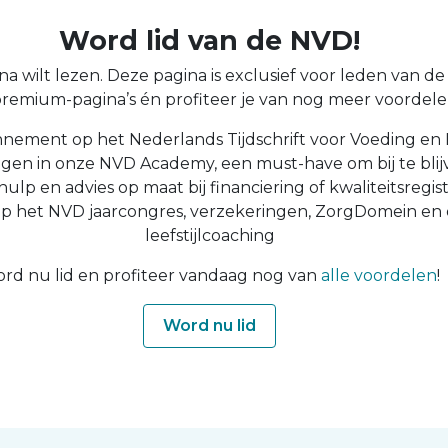
Word lid van de NVD!
a wilt lezen. Deze pagina is exclusief voor leden van de N
 premium-pagina’s én profiteer je van nog meer voordelen
nnement op het Nederlands Tijdschrift voor Voeding en 
ingen in onze NVD Academy, een must-have om bij te blijv
 hulp en advies op maat bij financiering of kwaliteitsregist
op het NVD jaarcongres, verzekeringen, ZorgDomein en
leefstijlcoaching
rd nu lid en profiteer vandaag nog van
alle voordelen
!
Word nu lid