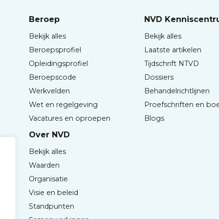
Beroep
NVD Kenniscent
Bekijk alles
Bekijk alles
Beroepsprofiel
Laatste artikelen
Opleidingsprofiel
Tijdschrift NTVD
Beroepscode
Dossiers
Werkvelden
Behandelrichtlijnen
Wet en regelgeving
Proefschriften en bo
Vacatures en oproepen
Blogs
Over NVD
Bekijk alles
Waarden
Organisatie
Visie en beleid
Standpunten