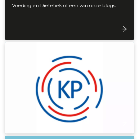
Voeding en Diëtetiek of één van onze blogs.
Kwaliteitsregister Paramedici