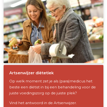
Artsenwijzer diëtetiek
Op welk moment zet je als (para)medicus het
beste een diëtist in bij een behandeling voor de
juiste voedingszorg op de juiste plek?
Vind het antwoord in de Artsenwijzer.