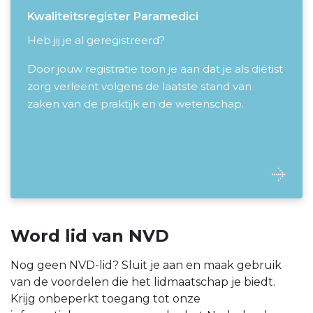
Kwaliteitsregister Paramedici
Heb jij je al geregistreerd?
Door jouw registratie toon je aan dat je als diëtist
zorg verleent volgens de laatste stand van
zaken van de praktijk en de wetenschap.
Word lid van NVD
Nog geen NVD-lid? Sluit je aan en maak gebruik
van de voordelen die het lidmaatschap je biedt.
Krijg onbeperkt toegang tot onze