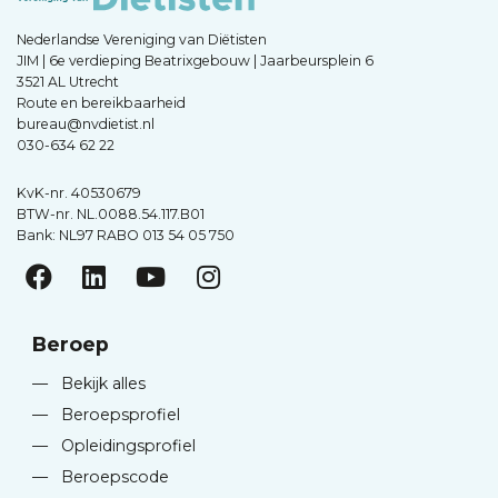
Nederlandse Vereniging van Diëtisten
JIM | 6e verdieping Beatrixgebouw | Jaarbeursplein 6
3521 AL Utrecht
Route en bereikbaarheid
bureau@nvdietist.nl
030-634 62 22
KvK-nr. 40530679
BTW-nr. NL.0088.54.117.B01
Bank: NL97 RABO 013 54 05 750
Beroep
—
Bekijk alles
—
Beroepsprofiel
—
Opleidingsprofiel
—
Beroepscode