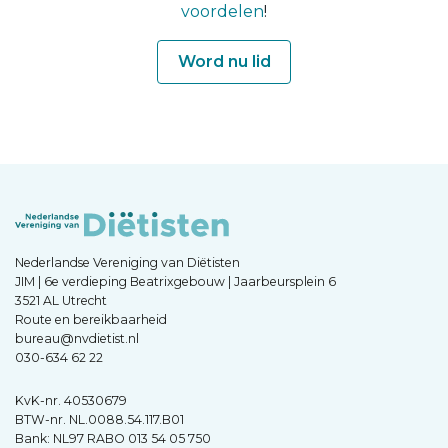
voordelen
!
Word nu lid
Nederlandse Vereniging van Diëtisten
JIM | 6e verdieping Beatrixgebouw | Jaarbeursplein 6
3521 AL Utrecht
Route en bereikbaarheid
bureau@nvdietist.nl
030-634 62 22
KvK-nr. 40530679
BTW-nr. NL.0088.54.117.B01
Bank: NL97 RABO 013 54 05 750