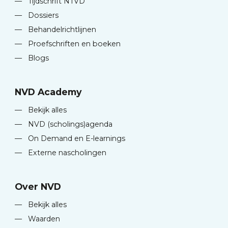
—
Tijdschrift NTVD
—
Dossiers
—
Behandelrichtlijnen
—
Proefschriften en boeken
—
Blogs
NVD Academy
—
Bekijk alles
—
NVD (scholings)agenda
—
On Demand en E-learnings
—
Externe nascholingen
Over NVD
—
Bekijk alles
—
Waarden