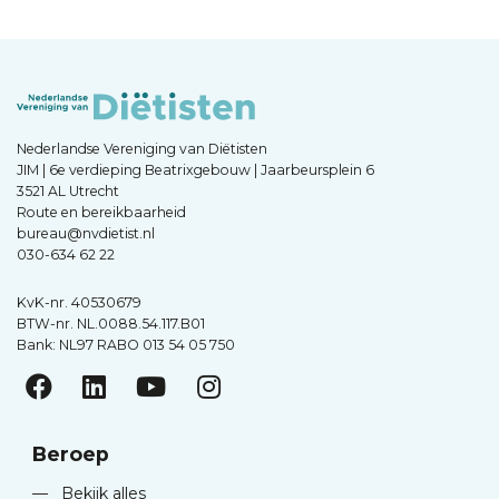
Nederlandse Vereniging van Diëtisten
JIM | 6e verdieping Beatrixgebouw | Jaarbeursplein 6
3521 AL Utrecht
Route en bereikbaarheid
bureau@nvdietist.nl
030-634 62 22
KvK-nr. 40530679
BTW-nr. NL.0088.54.117.B01
Bank: NL97 RABO 013 54 05 750
Beroep
—
Bekijk alles