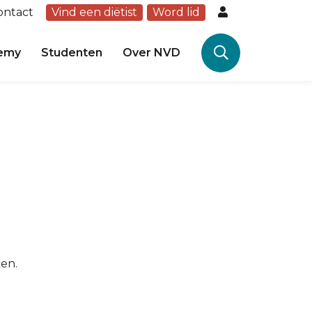
ontact
Vind een diëtist
Word lid
emy
Studenten
Over NVD
ken.