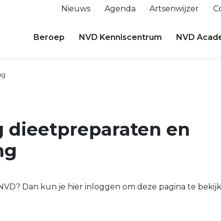
Nieuws
Agenda
Artsenwijzer
C
Beroep
NVD Kenniscentrum
NVD Acad
ng
g dieetpreparaten en
ng
e NVD? Dan kun je hier inloggen om deze pagina te bekij