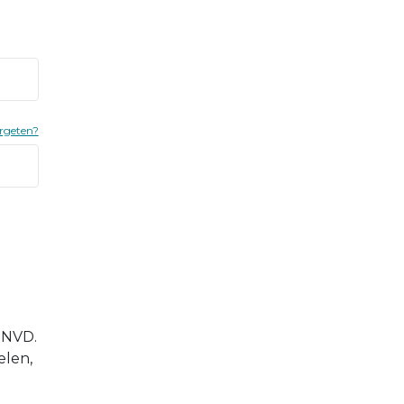
rgeten?
e NVD.
elen,