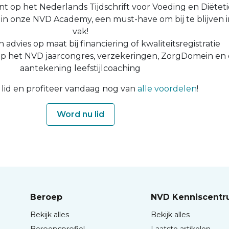
t op het Nederlands Tijdschrift voor Voeding en Diëtet
n in onze NVD Academy, een must-have om bij te blijven i
vak!
n advies op maat bij financiering of kwaliteitsregistratie
op het NVD jaarcongres, verzekeringen, ZorgDomein en
aantekening leefstijlcoaching
lid en profiteer vandaag nog van
alle voordelen
!
Word nu lid
Beroep
NVD Kenniscent
Bekijk alles
Bekijk alles
Beroepsprofiel
Laatste artikelen