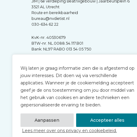
JIM | 6e verdieping Beatrixgebouw | Jaarbeursplein 6
3521 AL Utrecht
Route en bereikbaarheid
bureau@nvdietist.nl
030-634 62 22
KvK-nr. 40530679
BTW-nr. NL.0088.54.117.B01
Bank: NL97 RABO 013 54 05 750
Wij laten je graag informatie zien die is afgestemd op
jouw interesses. Dit doen wij via verschillende
applicaties. Wanneer je de cookiemelding accepteert
geef je de ons toestemming om jou door middel van
het gebruik van cookies en andere technieken een
gepersonaliseerde ervaring te bieden.
Aanpassen
Accepteer alles
Lees meer over ons privacy en cookiebeleid.