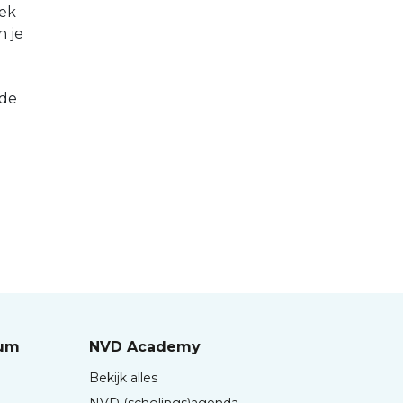
iek
n je
 de
rum
NVD Academy
Bekijk alles
NVD (scholings)agenda