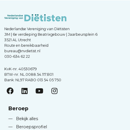
Nederlandse Vereniging van Diëtisten
JIM | 6e verdieping Beatrixgebouw | Jaarbeursplein 6
3521 AL Utrecht
Route en bereikbaarheid
bureau@nvdietist.nl
030-634 62 22
KvK-nr. 40530679
BTW-nr. NL.0088.54.117.B01
Bank: NL97 RABO 013 54 05 750
Beroep
—
Bekijk alles
—
Beroepsprofiel