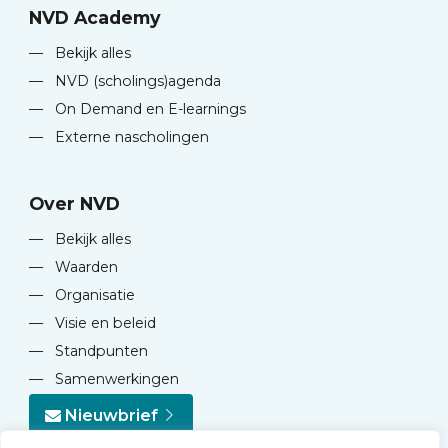
NVD Academy
—
Bekijk alles
—
NVD (scholings)agenda
—
On Demand en E-learnings
—
Externe nascholingen
Over NVD
—
Bekijk alles
—
Waarden
—
Organisatie
—
Visie en beleid
—
Standpunten
—
Samenwerkingen
Nieuwbrief