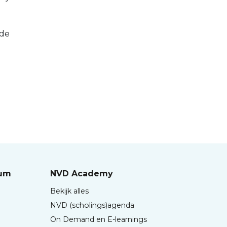
 de
rum
NVD Academy
Bekijk alles
NVD (scholings)agenda
On Demand en E-learnings