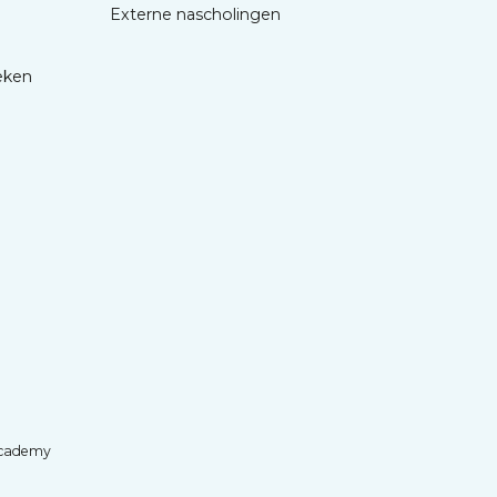
Externe nascholingen
eken
cademy