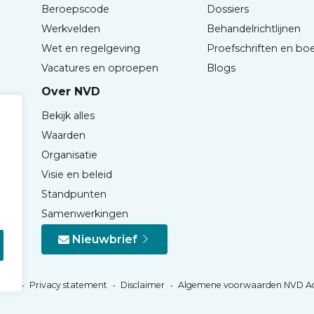
Beroepscode
Dossiers
Werkvelden
Behandelrichtlijnen
Wet en regelgeving
Proefschriften en bo
Vacatures en oproepen
Blogs
Over NVD
Bekijk alles
Waarden
Organisatie
Visie en beleid
Standpunten
Samenwerkingen
Nieuwbrief
Privacy statement
Disclaimer
Algemene voorwaarden NVD A
NVD