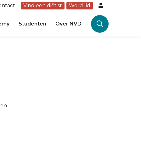
ontact
Vind een diëtist
Word lid
emy
Studenten
Over NVD
ken.