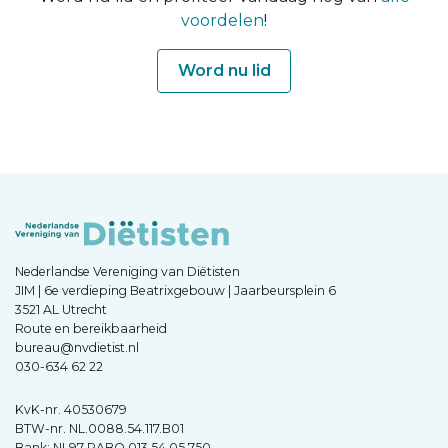
voordelen
!
Word nu lid
Nederlandse Vereniging van Diëtisten
JIM | 6e verdieping Beatrixgebouw | Jaarbeursplein 6
3521 AL Utrecht
Route en bereikbaarheid
bureau@nvdietist.nl
030-634 62 22
KvK-nr. 40530679
BTW-nr. NL.0088.54.117.B01
Bank: NL97 RABO 013 54 05 750