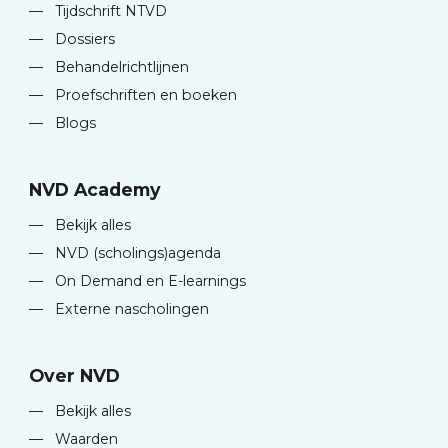
—
Tijdschrift NTVD
—
Dossiers
—
Behandelrichtlijnen
—
Proefschriften en boeken
—
Blogs
NVD Academy
—
Bekijk alles
—
NVD (scholings)agenda
—
On Demand en E-learnings
—
Externe nascholingen
Over NVD
—
Bekijk alles
—
Waarden