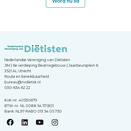
Word nu lid
Nederlandse Vereniging van Diëtisten
JIM | 6e verdieping Beatrixgebouw | Jaarbeursplein 6
3521 AL Utrecht
Route en bereikbaarheid
bureau@nvdietist.nl
030-634 62 22
KvK-nr. 40530679
BTW-nr. NL.0088.54.117.B01
Bank: NL97 RABO 013 54 05 750