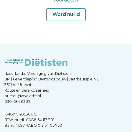
Word nu lid
Nederlandse Vereniging van Diëtisten
JIM | 6e verdieping Beatrixgebouw | Jaarbeursplein 6
3521 AL Utrecht
Route en bereikbaarheid
bureau@nvdietist.nl
030-634 62 22
KvK-nr. 40530679
BTW-nr. NL.0088.54.117.B01
Bank: NL97 RABO 013 54 05 750