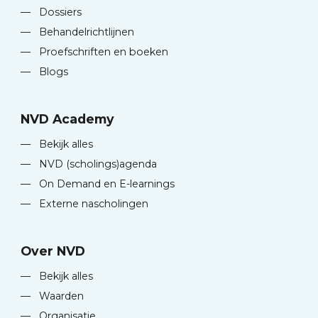
—
Dossiers
—
Behandelrichtlijnen
—
Proefschriften en boeken
—
Blogs
NVD Academy
—
Bekijk alles
—
NVD (scholings)agenda
—
On Demand en E-learnings
—
Externe nascholingen
Over NVD
—
Bekijk alles
—
Waarden
—
Organisatie