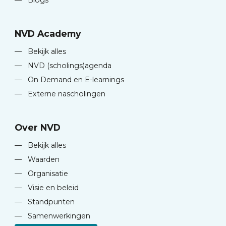
—
Blogs
NVD Academy
—
Bekijk alles
—
NVD (scholings)agenda
—
On Demand en E-learnings
—
Externe nascholingen
Over NVD
—
Bekijk alles
—
Waarden
—
Organisatie
—
Visie en beleid
—
Standpunten
—
Samenwerkingen