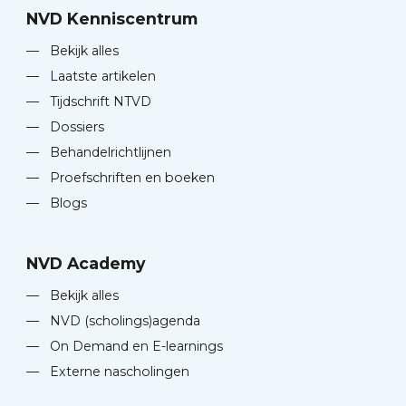
NVD Kenniscentrum
—
Bekijk alles
—
Laatste artikelen
—
Tijdschrift NTVD
—
Dossiers
—
Behandelrichtlijnen
—
Proefschriften en boeken
—
Blogs
NVD Academy
—
Bekijk alles
—
NVD (scholings)agenda
—
On Demand en E-learnings
—
Externe nascholingen