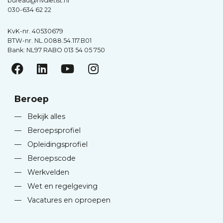
bureau@nvdietist.nl
030-634 62 22
KvK-nr. 40530679
BTW-nr. NL.0088.54.117.B01
Bank: NL97 RABO 013 54 05 750
Beroep
—
Bekijk alles
—
Beroepsprofiel
—
Opleidingsprofiel
—
Beroepscode
—
Werkvelden
—
Wet en regelgeving
—
Vacatures en oproepen