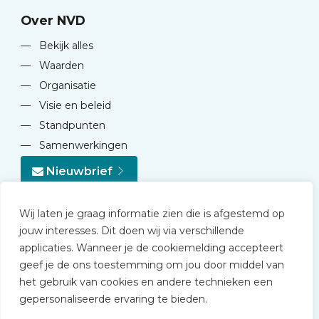
Over NVD
—
Bekijk alles
—
Waarden
—
Organisatie
—
Visie en beleid
—
Standpunten
—
Samenwerkingen
Nieuwbrief
Wij laten je graag informatie zien die is afgestemd op
jouw interesses. Dit doen wij via verschillende
applicaties. Wanneer je de cookiemelding accepteert
geef je de ons toestemming om jou door middel van
© 2026 NVD
het gebruik van cookies en andere technieken een
Privacy statement
gepersonaliseerde ervaring te bieden.
Disclaimer
Algemene voorwaarden NVD Academy