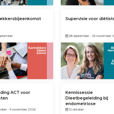
rekkersbijeenkomst
Supervisie voor diëtist
eptember
28 september
-
25 november 
iding ACT voor
Kennissessie
sten
Dieetbegeleiding bij
endometriose
tober
-
5 november 2026
12 oktober