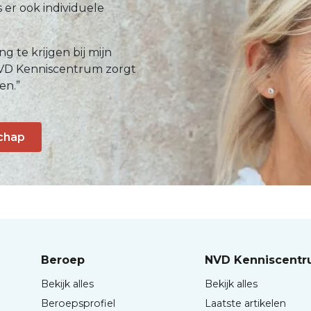
s er ook individuele
g te krijgen bij mijn
 NVD Kenniscentrum zorgt
en.”
chap
Beroep
NVD Kenniscent
Bekijk alles
Bekijk alles
Beroepsprofiel
Laatste artikelen