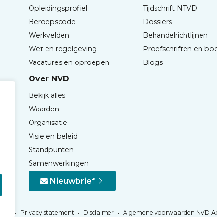
Opleidingsprofiel
Tijdschrift NTVD
Beroepscode
Dossiers
Werkvelden
Behandelrichtlijnen
Wet en regelgeving
Proefschriften en bo
Vacatures en oproepen
Blogs
Over NVD
Bekijk alles
Waarden
Organisatie
Visie en beleid
Standpunten
Samenwerkingen
Nieuwbrief
Privacy statement
Disclaimer
Algemene voorwaarden NVD A
NVD