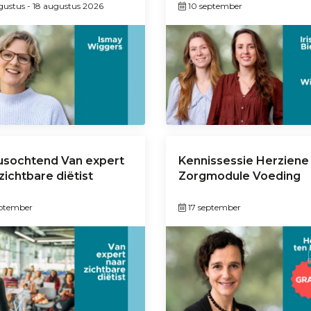
ugustus
-
18 augustus 2026
10 september
usochtend Van expert
Kennissessie Herziene
zichtbare diëtist
Zorgmodule Voeding
eptember
17 september