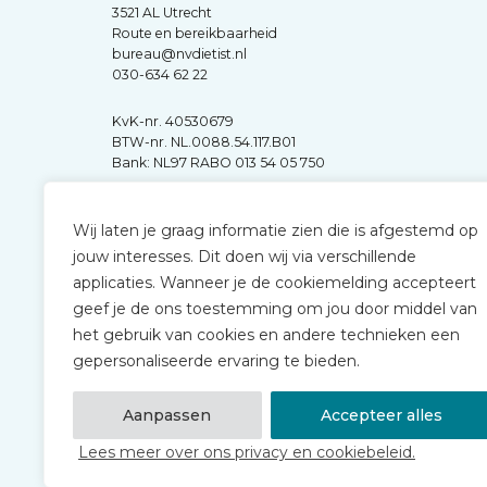
3521 AL Utrecht
Route en bereikbaarheid
bureau@nvdietist.nl
030-634 62 22
KvK-nr. 40530679
BTW-nr. NL.0088.54.117.B01
Bank: NL97 RABO 013 54 05 750
Wij laten je graag informatie zien die is afgestemd op
jouw interesses. Dit doen wij via verschillende
applicaties. Wanneer je de cookiemelding accepteert
geef je de ons toestemming om jou door middel van
het gebruik van cookies en andere technieken een
gepersonaliseerde ervaring te bieden.
Aanpassen
Accepteer alles
Lees meer over ons privacy en cookiebeleid.
© 2026 