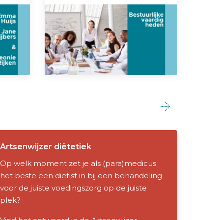
Artsenwijzer diëtetiek
Op welk moment zet je als (para)medicus
het beste een diëtist in bij een behandeling
voor de juiste voedingszorg op de juiste
plek?