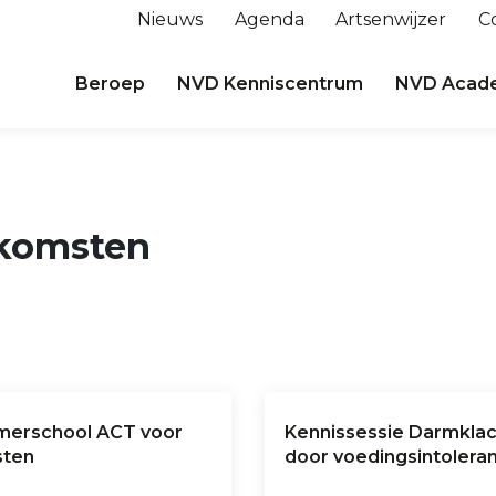
Nieuws
Agenda
Artsenwijzer
C
Beroep
NVD Kenniscentrum
NVD Acad
nkomsten
erschool ACT voor
Kennissessie Darmkla
sten
door voedingsintoleran