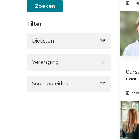
11 a
Zoeken
Filter
Diëtisten
Vereniging
Curs
naar 
Soort opleiding
16 s