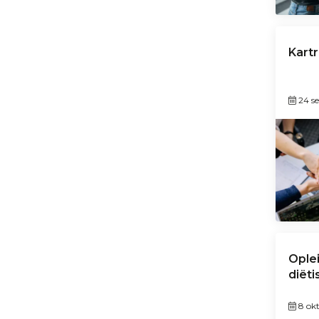
Kart
24 s
Ople
diëti
8 ok