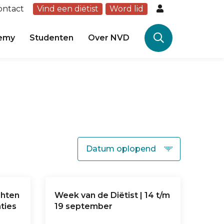
ontact
Vind een diëtist
Word lid
emy
Studenten
Over NVD
chten
Week van de Diëtist | 14 t/m
ties
19 september