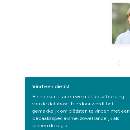
Vind een diëtist
Binnenkort starten we met de uitbreiding
van de database. Hierdoor wordt het
gemakkelijk om diëtisten te vinden met een
bepaald specialisme, zowel landelijk als
binnen de regio.